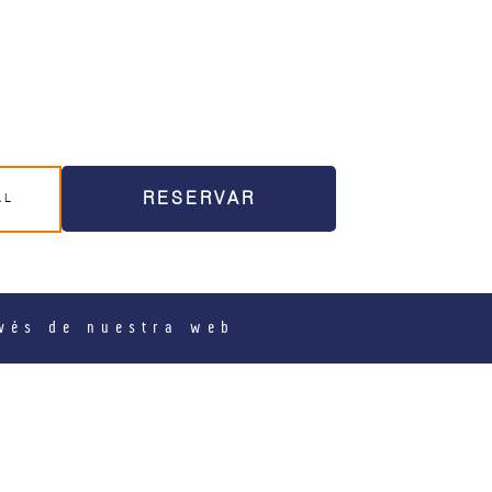
RESERVAR
avés de nuestra web
enerife alojándote en nuestros
apartamentos