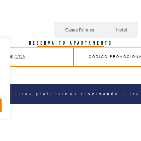
Apartamentos
Casas Rurales
Hotel
RESERVA TU APARTAMENTO
ay
o a otras plataformas reservando a tr
Escápate al paraíso y vive la esencia de T